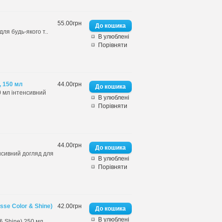
55.00грн
ля будь-якого т..
В улюблені
Порівняти
, 150 мл
44.00грн
0 мл інтенсивний
В улюблені
Порівняти
44.00грн
нсивний догляд для
В улюблені
Порівняти
sse Color & Shine)
42.00грн
В улюблені
Shine) 250 мл..