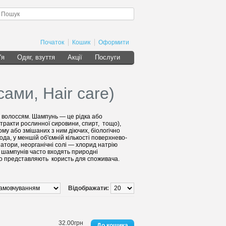
Початок
Кошик
Оформити
'я
Одяг, взуття
Акції
Послуги
ами, Нair care)
а волоссям. Шампунь — це рідка або
стракти рослинної сировини, спирт, тощо),
му або змішаних з ним діючих, біологічно
ода, у меншій об'ємній кількості поверхнево-
атори, неорганічні солі — хлорид натрію
х шампунів часто входять природні
або представляють користь для споживача.
Відображати:
32.00грн