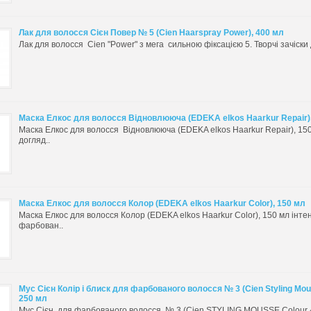
Лак для волосся Сієн Повер № 5 (Cien Haarspray Power), 400 мл
Лак для волосся Cien "Power" з мега сильною фіксацією 5. Творчі зачіски д
Маска Елкос для волосся Відновлююча (EDEKA elkos Haarkur Repair)
Маска Елкос для волосся Відновлююча (EDEKA elkos Haarkur Repair), 15
догляд..
Маска Елкос для волосся Колор (EDEKA elkos Haarkur Color), 150 мл
Маска Елкос для волосся Колор (EDEKA elkos Haarkur Color), 150 мл інте
фарбован..
Мус Сієн Колір і блиск для фарбованого волосся № 3 (Cien Styling Mou
250 мл
Мус Сієн для фарбованого волосся № 3 (Cien STYLING MOUSSE Colour & 