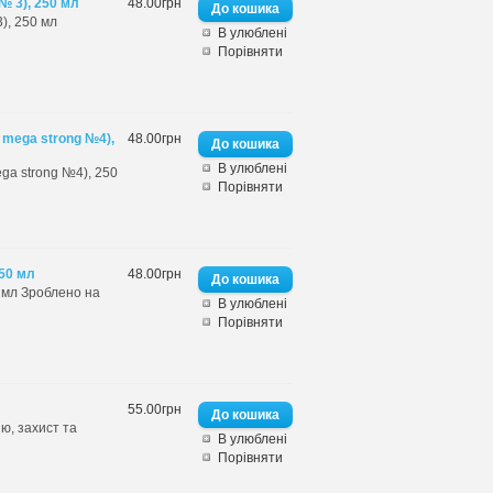
№ 3), 250 мл
48.00грн
3), 250 мл
В улюблені
Порівняти
w mega strong №4),
48.00грн
В улюблені
ega strong №4), 250
Порівняти
250 мл
48.00грн
0 мл Зроблено на
В улюблені
Порівняти
55.00грн
ю, захист та
В улюблені
Порівняти