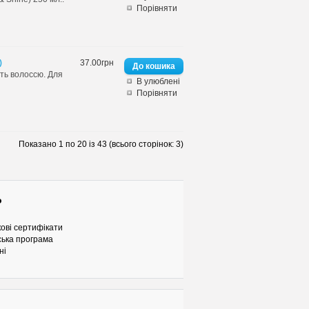
Порівняти
)
37.00грн
сть волоссю. Для
В улюблені
Порівняти
Показано 1 по 20 із 43 (всього сторінок: 3)
о
ові сертифікати
ька програма
ні