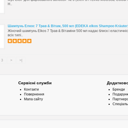
Н..
Шампунь Елкос 7 Трав & Вітам, 500 мл (EDEKA elkos Shampoo Kräuter
Жіночий шампунь Elkos 7 Трав & Вітаміни 500 мл надає блиск і еластичні
всіх типі..
3
>
>|
Сервісні служби
Додатков
Контакти
Бренди
Повернення
Подарунк
Мапа сайту
Партнерс
Спеціаль