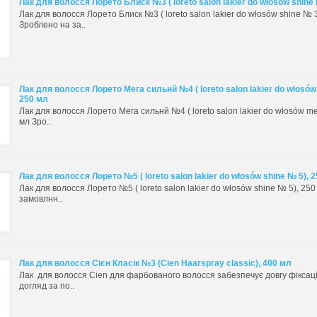
Лак для волосся Лорето Блиск №3 ( loreto salon lakier do włosów shine 
Лак для волосся Лорето Блиск №3 ( loreto salon lakier do włosów shine № 
Зроблено на за..
Лак для волосся Лорето Мега сильнй №4 ( loreto salon lakier do włosó
250 мл
Лак для волосся Лорето Мега сильнй №4 ( loreto salon lakier do włosów m
мл Зро..
Лак для волосся Лорето №5 ( loreto salon lakier do włosów shine № 5), 
Лак для волосся Лорето №5 ( loreto salon lakier do włosów shine № 5), 25
замовлнн..
Лак для волосся Сієн Класік №3 (Cien Haarspray classic), 400 мл
Лак для волосся Cien для фарбованого волосся забезпечує довгу фіксаці
догляд за по..