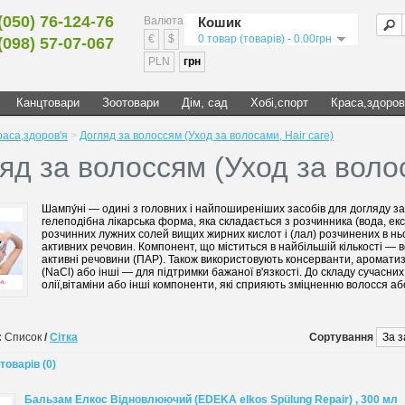
(050) 76-124-76
Валюта
Кошик
€
$
0 товар (товарів) - 0.00грн
(098) 57-07-067
PLN
грн
Канцтовари
Зоотовари
Дім, сад
Хобі,спорт
Краса,здоров
раса,здоров'я
>
Догляд за волоссям (Уход за волосами, Нair care)
яд за волоссям (Уход за волос
Шампу́ні — одині з головних і найпоширеніших засобів для догляду з
гелеподібна лікарська форма, яка складається з розчинника (вода, ек
розчинних лужних солей вищих жирних кислот і (лал) розчинених в ньо
активних речовин. Компонент, що міститься в найбільшій кількості — в
активні речовини (ПАР). Також використовують консерванти, ароматиз
(NaCl) або інші — для підтримки бажаної в'язкості. До складу сучасни
олії,вітаміни або інші компоненти, які сприяють зміцненню волосся 
:
Список
/
Сітка
Сортування
товарів (0)
Бальзам Елкос Відновлюючий (EDEKA elkos Spülung Repair) , 300 мл