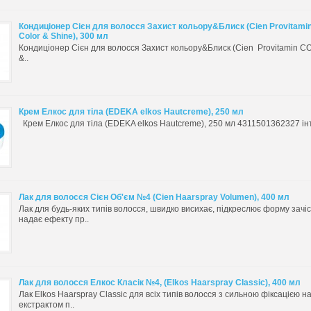
Кондиціонер Сієн для волосся Захист кольору&Блиск (Cien Provitam
Color & Shine), 300 мл
Кондиціонер Сієн для волосся Захист кольору&Блиск (Cien Provitamin 
&..
Крем Елкос для тіла (EDEKA elkos Hautcreme), 250 мл
Крем Елкос для тіла (EDEKA elkos Hautcreme), 250 мл 4311501362327 інт
Лак для волосся Cієн Об'єм №4 (Cien Haarspray Volumen), 400 мл
Лак для будь-яких типів волосся, швидко висихає, підкреслює форму зачіс
надає ефекту пр..
Лак для волосся Елкос Класік №4, (Elkos Haarspray Classic), 400 мл
Лак Elkos Haarspray Classic для всіх типів волосся з сильною фіксацією на
екстрактом п..