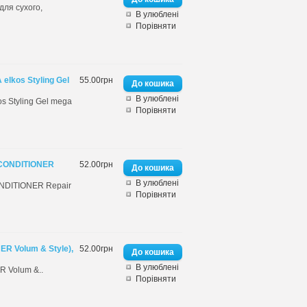
для сухого,
В улюблені
Порівняти
elkos Styling Gel
55.00грн
В улюблені
s Styling Gel mega
Порівняти
n CONDITIONER
52.00грн
В улюблені
ONDITIONER Repair
Порівняти
R Volum & Style),
52.00грн
В улюблені
R Volum &..
Порівняти