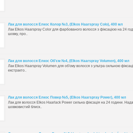
Лак для волосся Елкос Колор №3, (Elkos Haarspray Colo), 400 мл
Лак Elkos Haarspray Color для фарбованого волосся з фіксацією на 24 го
шовку, про..
Лак для волосся Елкос Об'єм №4, (Elkos Haarspray Volumen), 400 мл
Лак Elkos Haarspray Volumen для об'єму волосся з ультра сильною фіксаці
екстракто..
Лак для волосся Елкос Повер №5, (Elkos Haarspray Power), 400 мл
Лак для волосся Elkos Haarlack Power сильна фіксація на 24 години. На
шовковистий блиск..