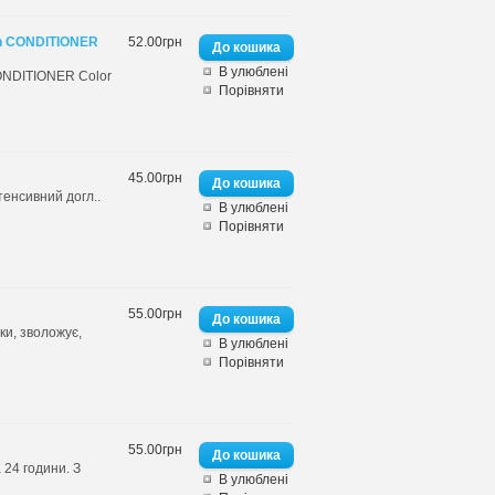
in CONDITIONER
52.00грн
В улюблені
CONDITIONER Color
Порівняти
45.00грн
енсивний догл..
В улюблені
Порівняти
55.00грн
ки, зволожує,
В улюблені
Порівняти
55.00грн
 24 години. З
В улюблені