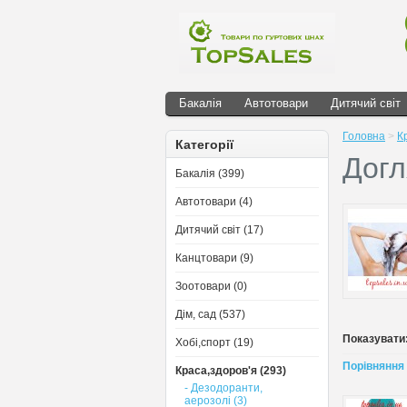
Бакалія
Автотовари
Дитячий світ
Головна
>
К
Категорії
Догл
Бакалія (399)
Автотовари (4)
Дитячий світ (17)
Канцтовари (9)
Зоотовари (0)
Дім, сад (537)
Показувати
Хобі,спорт (19)
Порівняння 
Краса,здоров'я (293)
- Дезодоранти,
аерозолі (3)