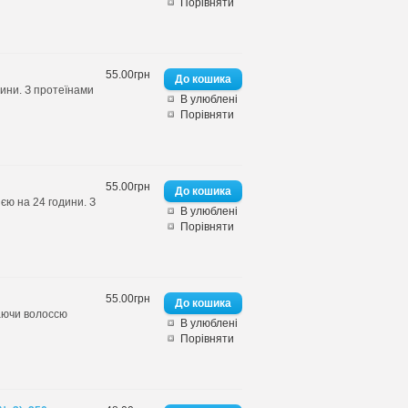
Порівняти
55.00грн
дини. З протеїнами
В улюблені
Порівняти
55.00грн
єю на 24 години. З
В улюблені
Порівняти
55.00грн
даючи волоссю
В улюблені
Порівняти