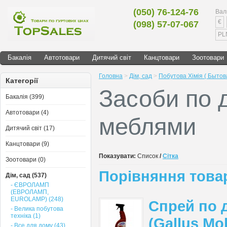
(050) 76-124-76
Вал
€
(098) 57-07-067
PL
Бакалія
Автотовари
Дитячий світ
Канцтовари
Зоотовари
Головна
>
Дім, сад
>
Побутова Хімія ( Бытов
Категорії
Засоби по 
Бакалія (399)
Автотовари (4)
меблями
Дитячий світ (17)
Канцтовари (9)
Показувати:
Список
/
Сітка
Зоотовари (0)
Порівняння товар
Дім, сад (537)
- ЄВРОЛАМП
(ЕВРОЛАМП,
EUROLAMP) (248)
Спрей по 
- Велика побутова
техніка (1)
(Gallus Mob
- Все для дому (43)