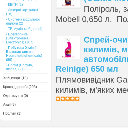
- КВІТИ (2)
Поліроль, з
- Лазерні картриджі
(18)
Mobell 0,650 л. По
- Система модульної
підлоги (2)
- ТВ, Аудіо та Відео (4)
- Електроніка
Спрей-очи
(Электроника,
Еlectronics) (107)
килимів, м
- Побутова Хімія (
Бытовая химия,
Household chemicals)
автомобіль
(80)
- Посуд (Посуда,
Reinige) 650 мл
dishes) (27)
Плямовивідник Gal
Хобі,спорт (19)
Краса,здоров'я (293)
килимів, м'яких ме
Одяг, взуття (0)
Акції (9)
Послуги (1)