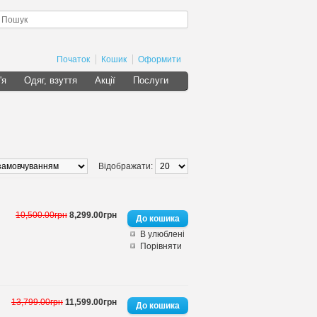
Початок
Кошик
Оформити
'я
Одяг, взуття
Акції
Послуги
Відображати:
10,500.00грн
8,299.00грн
В улюблені
Порівняти
13,799.00грн
11,599.00грн