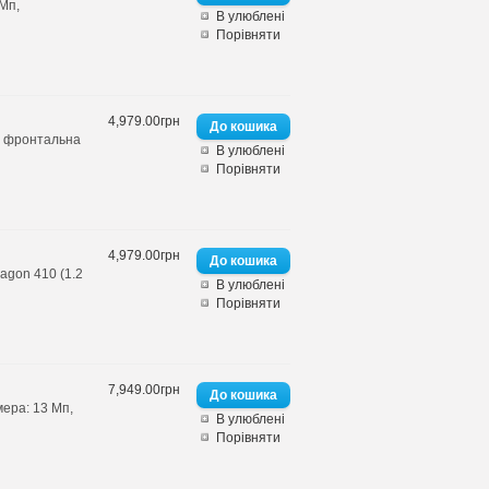
 Мп,
В улюблені
Порівняти
4,979.00грн
п, фронтальна
В улюблені
Порівняти
4,979.00грн
agon 410 (1.2
В улюблені
Порівняти
7,949.00грн
мера: 13 Мп,
В улюблені
Порівняти