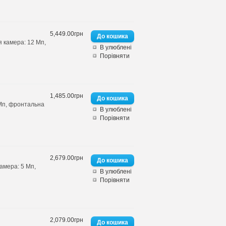
5,449.00грн
я камера: 12 Мп,
В улюблені
Порівняти
1,485.00грн
 Мп, фронтальна
В улюблені
Порівняти
2,679.00грн
амера: 5 Мп,
В улюблені
Порівняти
2,079.00грн