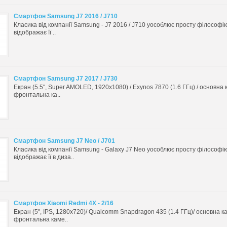
Смартфон Samsung J7 2016 / J710
Класика від компанії Samsung - J7 2016 / J710 уособлює просту філософію
відображає її ..
Смартфон Samsung J7 2017 / J730
Екран (5.5", Super AMOLED, 1920x1080) / Exynos 7870 (1.6 ГГц) / основна 
фронтальна ка..
Смартфон Samsung J7 Neo / J701
Класика від компанії Samsung - Galaxy J7 Neo уособлює просту філософію
відображає її в диза..
Смартфон Xiaomi Redmi 4X - 2/16
Екран (5", IPS, 1280x720)/ Qualcomm Snapdragon 435 (1.4 ГГц)/ основна к
фронтальна каме..