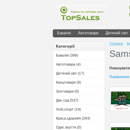
Бакалія
Автотовари
Дитячий світ
Головна
>
Б
Категорії
Sam
Бакалія (399)
Автотовари (4)
Показувати
Дитячий світ (17)
Порівняння 
Канцтовари (9)
Зоотовари (0)
Дім, сад (537)
Хобі,спорт (19)
Краса,здоров'я (293)
Одяг, взуття (0)