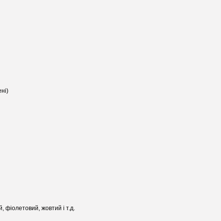
​​)
, фіолетовий, жовтий і т.д.