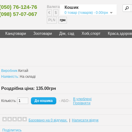
(050) 76-124-76
Валюта
Кошик
€
$
0 товар (товарів) - 0.00грн
(098) 57-07-067
PLN
грн
Канцтовари
Зоотовари
Дім, сад
Хобі,спорт
Краса,здоров
Виробник
Китай
Наявність:
На складі
Роздрібна ціна: 135.00грн
В улюблені
Кількість:
- АБО -
Порівняти
Базовано на 0 відгуках.
|
Написати відгук
Поділитись