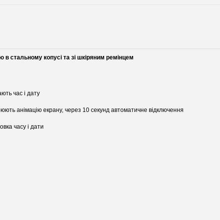
ю в стальному копусі та зі шкіряним ремінцем
ають час і дату
творюють анімацію екрану, через 10 секунд автоматичне відключення
овка часу і дати