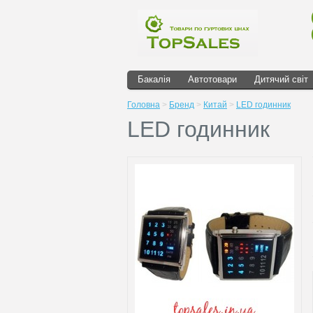
Бакалія
Автотовари
Дитячий світ
Головна
>
Бренд
>
Китай
>
LED годинник
LED годинник