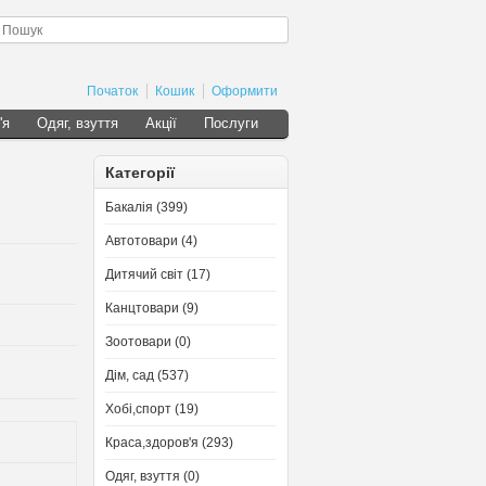
Початок
Кошик
Оформити
'я
Одяг, взуття
Акції
Послуги
Категорії
Бакалія (399)
Автотовари (4)
Дитячий світ (17)
Канцтовари (9)
Зоотовари (0)
Дім, сад (537)
Хобі,спорт (19)
Краса,здоров'я (293)
Одяг, взуття (0)