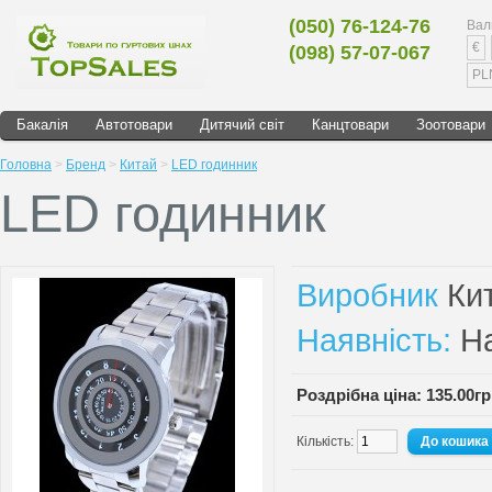
(050) 76-124-76
Вал
€
(098) 57-07-067
PL
Бакалія
Автотовари
Дитячий світ
Канцтовари
Зоотовари
Головна
>
Бренд
>
Китай
>
LED годинник
LED годинник
Виробник
Ки
Наявність:
На
Роздрібна ціна: 135.00г
Кількість: