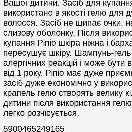
Вашої дитини. Засіб для купанн
використано в якості гелю для 
волосся. Засіб не щипає очки, н
слизову оболонку. Після викори
купання Pinio шкіра ніжна і барх
пересушує шкіру. Шампунь-гель 
алергічних реакцій і може бути 
від 1 року. Pinio має дуже приє
засіб дуже економічно у викорис
крапель гелю створять велику кі
дитини після використання гелю 
легко розчісується.
5900465249165