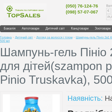
(050) 76-124-76
Вал
€
(098) 57-07-067
PL
Бакалія
Автотовари
Дитячий світ
Канцтовари
Зоотовари
Головна
>
Дитячий світ
>
Догляд за волосся і тілом
>
Шампунь-гель Пініо 2в1 Кл
500 мл
Шампунь-гель Пініо 
для дітей(szampon pl
Pinio Truskavka), 50
Наявність:
На