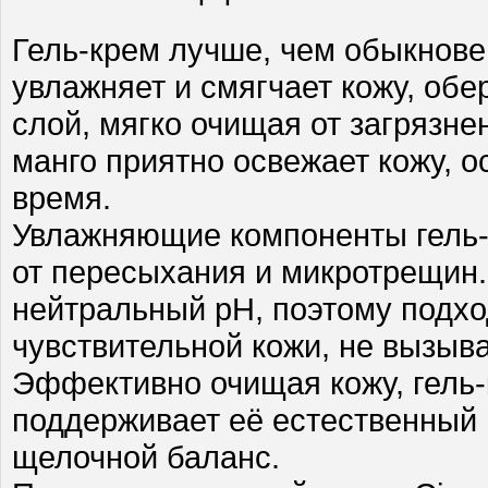
Гель-крем лучше, чем обыкнове
увлажняет и смягчает кожу, обе
слой, мягко очищая от загрязне
манго приятно освежает кожу, о
время.
Увлажняющие компоненты гель
от пересыхания и микротрещин.
нейтральный pH, поэтому подхо
чувствительной кожи, не вызыв
Эффективно очищая кожу, гель-
поддерживает её естественный 
щелочной баланс.