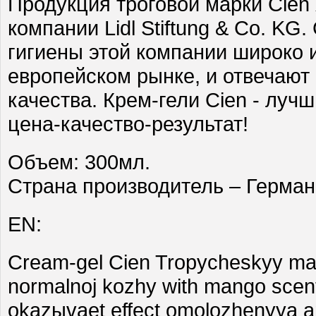
Продукция троговой марки Cien
компании Lidl Stiftung & Co. KG
гигиены этой компании широко 
европейском рынке, и отвечают
качества. Крем-гели Cien - луч
цена-качество-результат!
Объем: 300мл.
Страна производитель – Герман
EN:
Cream-gel Cien Tropycheskyy ma
normalnoj kozhy with mango scent
okazыvaet effect omolozhenyya 