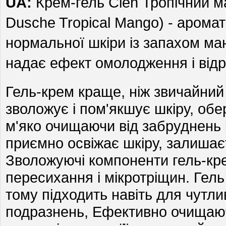
UA:
Крем-гель Cien Тропічний м
Dusche Tropical Mango)
- аромат
нормальної шкіри із запахом ма
надає ефект омолодження і від
Гель-крем краще, ніж звичайний
зволожує і пом'якшує шкіру, обер
м'яко очищаючи від забруднень 
приємно освіжає шкіру, залишає
Зволожуючі компоненти гель-кр
пересихання і мікротріщин. Гел
тому підходить навіть для чутлив
подразнень, Ефективно очищаюч