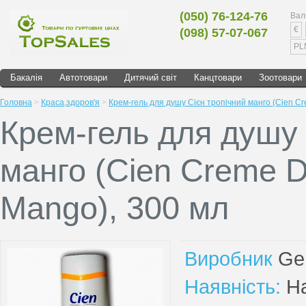
(050) 76-124-76
Вал
€
(098) 57-07-067
PL
Бакалія
Автотовари
Дитячий світ
Канцтовари
Зоотовари
Головна
>
Краса,здоров'я
>
Крем-гель для душу Сієн тропічний манго (Cien Cr
Крем-гель для душу 
манго (Cien Creme D
Mango), 300 мл
Виробник
Ge
Наявність:
На