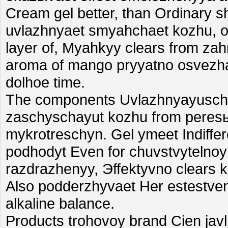
Cream gel better, than Ordinary s
uvlazhnyaet smyahchaet kozhu, o
layer of, Myahkyy clears from za
aroma of mango pryyatno osvezha
dolhoe time.
The components Uvlazhnyayusch
zaschyschayut kozhu from peres
mykrotreschyn. Gel ymeet Indiffer
podhodyt Even for chuvstvytelno
razdrazhenyy, Эffektyvno clears 
Also podderzhyvaet Her estestve
alkaline balance.
Products trohovoy brand Cien jav