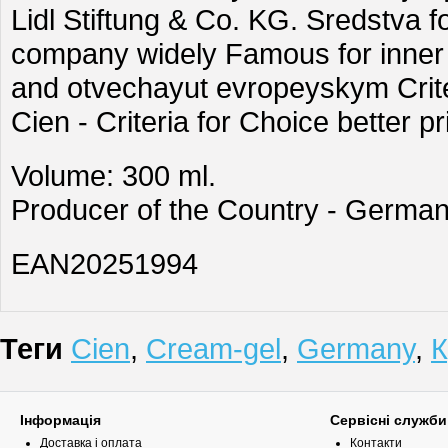
Lidl Stiftung & Co. KG. Sredstva 
company widely Famous for inne
and otvechayut evropeyskym Crite
Cien - Criteria for Choice better pr
Volume: 300 ml.
Producer of the Country - German
EAN20251994
Теги
Cien
,
Cream-gel
,
Germany
,
К
Інформація
Сервісні служби
Доставка і оплата
Контакти