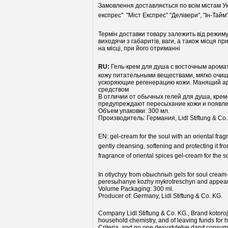
Замовлення доставляється по всім містам Укр
експрес" "Міст Експрес" "Делівери", "Ін-Тайм"
Термін доставки товару залежить від режиму
виходячи з габаритів, ваги, а також місця 
на місці, при його отриманні
RU:
Гель-крем для душа с восточным аром
кожу питательными веществами, мягко очищ
ускоряющие регенерацию кожи. Манящий ар
средством
В отличии от обычных гелей для душа, кре
предупреждают пересыхание кожи и появлен
Объем упаковки: 300 мл.
Производитель: Германия, Lidl Stiftung & Co.
EN:
gel-cream for the soul with an oriental fra
gently cleansing, softening and protecting it fr
fragrance of oriental spices gel-cream for the so
In otlychyy from obыchnыh gels for soul crea
peresыhanye kozhy mykrotreschyn and appearanc
Volume Packaging: 300 ml.
Producer of: Germany, Lidl Stiftung & Co. KG.
Company Lidl Stiftung & Co. KG., Brand kotoroj
household chemistry, and of leaving funds fo
Criteria, and no one desyatyletye daryt consum