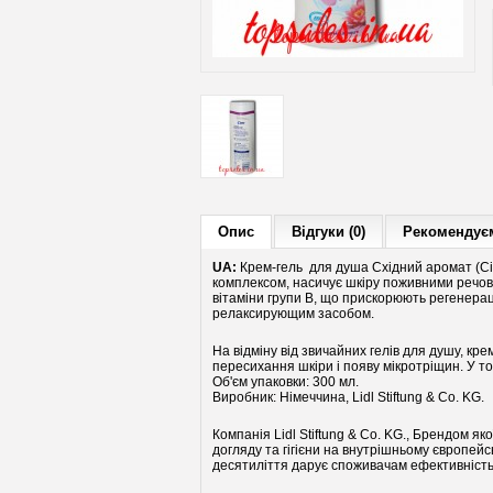
Опис
Відгуки (0)
Рекомендуєм
UA:
Крем-гель для душа Східний аромат (Ci
комплексом, насичує шкіру поживними речови
вітаміни групи В, що прискорюють регенера
релаксирующим засобом.
На відміну від звичайних гелів для душу, кр
пересихання шкіри і появу мікротріщин. У т
Об'єм упаковки: 300 мл.
Виробник: Німеччина, Lidl Stiftung & Co. KG.
Компанія Lidl Stiftung & Co. KG., Брендом як
догляду та гігієни на внутрішньому європейс
десятиліття дарує споживачам ефективність