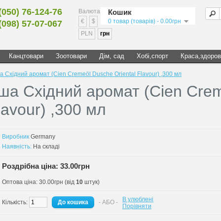
(050) 76-124-76
Валюта
Кошик
€
$
0 товар (товарів) - 0.00грн
(098) 57-07-067
PLN
грн
Канцтовари
Зоотовари
Дім, сад
Хобі,спорт
Краса,здоров
 Східний аромат (Cien Cremeöl Dusche Oriental Flavour) ,300 мл
ша Східний аромат (Cien Cre
lavour) ,300 мл
Виробник
Germany
Наявність:
На складі
Роздрібна ціна: 33.00грн
Оптова ціна: 30.00грн (від
10
штук)
В улюблені
Кількість:
- АБО -
Порівняти