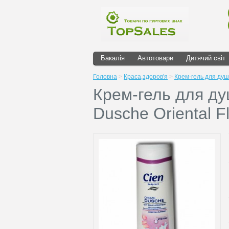
Бакалія
Автотовари
Дитячий світ
Головна
>
Краса,здоров'я
>
Крем-гель для душа
Крем-гель для ду
Dusche Oriental F