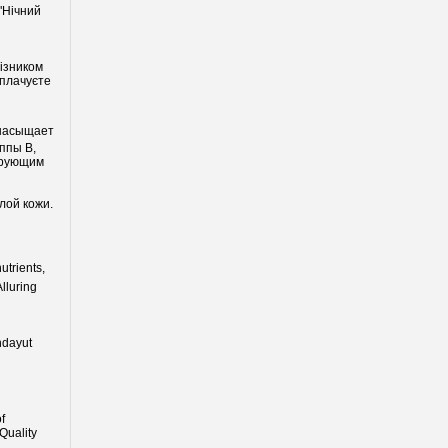
"Нічний
візником
оплачуєте
 насыщает
ппы В,
ирующим
лой кожи.
utrients,
lluring
hdayut
f
Quality