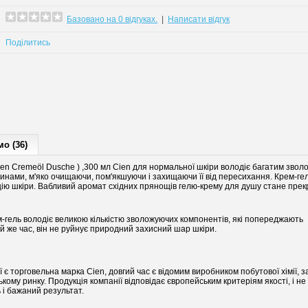
Базовано на 0 відгуках.
|
Написати відгук
Поділитись
о (36)
en Cremeöl Dusche ) ,300 мл Cien для нормальної шкіри володіє багатим зво
нами, м'яко очищаючи, пом'якшуючи і захищаючи її від пересихання. Крем-гел
цію шкіри. Вабливий аромат східних прянощів гелю-крему для душу стане пре
ем-гель володіє великою кількістю зволожуючих компонентів, які попереджають
ой же час, він не руйнує природний захисний шар шкіри.
ої є торговельна марка Cien, довгий час є відомим виробником побутової хімії, з
ькому ринку. Продукція компанії відповідає європейським критеріям якості, і не
 і бажаний результат.