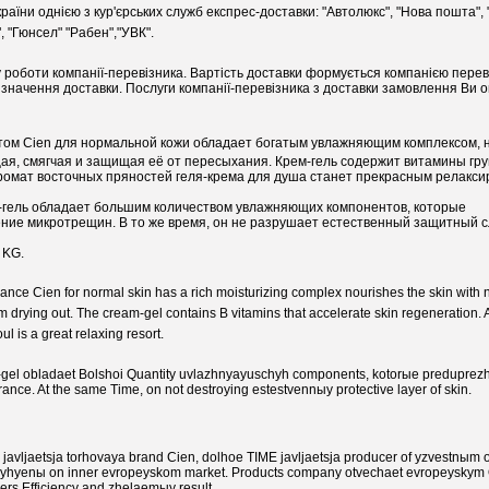
аїни однією з кур'єрських служб експрес-доставки: "Автолюкс", "Нова пошта", 
, "Гюнсел" "Рабен","УВК".
 роботи компанії-перевізника. Вартість доставки формується компанією пере
призначення доставки. Послуги компанії-перевізника з доставки замовлення Ви 
атом Cien для нормальной кожи обладает богатым увлажняющим комплексом,
ая, смягчая и защищая её от пересыхания. Крем-гель содержит витамины гру
омат восточных пряностей геля-крема для душа станет прекрасным релакс
м-гель обладает большим количеством увлажняющих компонентов, которые
ие микротрещин. В то же время, он не разрушает естественный защитный с
 KG.
grance Cien for normal skin has a rich moisturizing complex nourishes the skin with n
om drying out. The cream-gel contains B vitamins that accelerate skin regeneration. A
ul is a great relaxing resort.
m-gel obladaet Bolshoi Quantity uvlazhnyayuschyh components, kotorыe preduprez
e. At the same Time, on not destroying estestvennыy protective layer of skin.
 javljaetsja torhovaya brand Cien, dolhoe TIME javljaetsja producer of yzvestnыm o
r hyhyenы on inner evropeyskom market. Products company otvechaet evropeyskym 
ers Efficiency and zhelaemыy result.