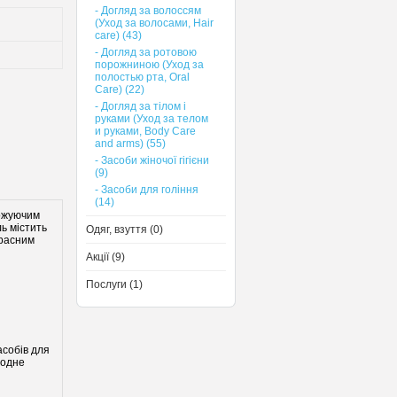
- Догляд за волоссям
(Уход за волосами, Нair
care) (43)
- Догляд за ротовою
порожниною (Уход за
полостью рта, Oral
Care) (22)
- Догляд за тілом і
руками (Уход за телом
и руками, Body Care
and arms) (55)
- Засоби жіночої гігієни
(9)
- Засоби для гоління
(14)
ложуючим
ь містить
Одяг, взуття (0)
красним
Акції (9)
Послуги (1)
асобів для
 одне