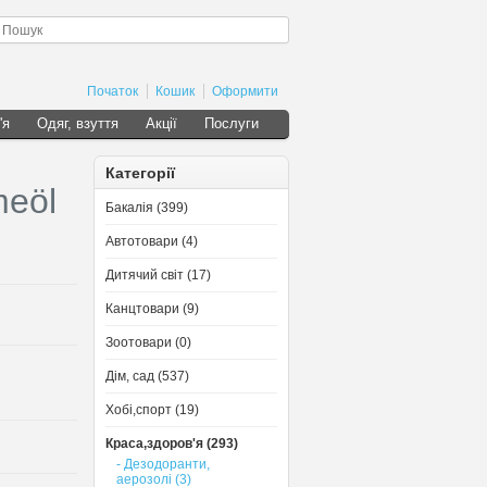
Початок
Кошик
Оформити
'я
Одяг, взуття
Акції
Послуги
Категорії
meöl
Бакалія (399)
Автотовари (4)
Дитячий світ (17)
Канцтовари (9)
Зоотовари (0)
Дім, сад (537)
Хобі,спорт (19)
Краса,здоров'я (293)
- Дезодоранти,
аерозолі (3)