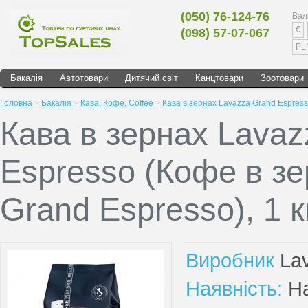
(050) 76-124-76
Вал
€
(098) 57-07-067
PL
Бакалія
Автотовари
Дитячий світ
Канцтовари
Зоотовари
Головна
>
Бакалія
>
Кава, Кофе, Сoffee
>
Кава в зернах Lavazza Grand Espress
Кава в зернах Lavaz
Espresso (Кофе в з
Grand Espresso), 1 к
Виробник
La
Наявність:
На