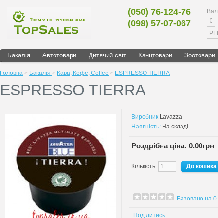
(050) 76-124-76
Вал
€
(098) 57-07-067
PL
Бакалія
Автотовари
Дитячий світ
Канцтовари
Зоотовари
Головна
>
Бакалія
>
Кава, Кофе, Сoffee
>
ESPRESSO TIERRA
ESPRESSO TIERRA
Виробник
Lavazza
Наявність:
На складі
Роздрібна ціна: 0.00грн
Кількість:
Базовано на 0 
Поділитись