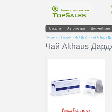
Бакалія
Автотовари
Дитячий світ
Головна
>
Бакалія
>
Чай (tea)
>
Чай Althaus Д
Чай Althaus Дард