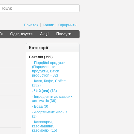
Початок
Кошик
Оформити
'я
Одяг, взуття
Акції
Послуги
Категорії
Бакалія (399)
- Порційні продукти
(Порционные
продукты, Batch
production) (32)
- Кава, Кофе, Сoffee
(232)
- Чай (tea) (78)
- Інгредієнти до кавових
автоматів (36)
- Вода (0)
- Асортимент Японія
(1)
- Кавоварки,
кавомашини,
кавомолки (15)