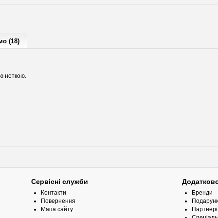
о (18)
ою ноткою.
Сервісні служби
Додатков
Контакти
Бренди
Повернення
Подарунк
Мапа сайту
Партнерс
Спеціаль