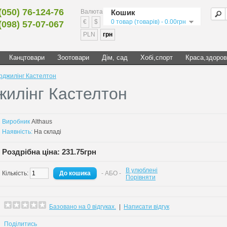
(050) 76-124-76
Валюта
Кошик
€
$
0 товар (товарів) - 0.00грн
(098) 57-07-067
PLN
грн
Канцтовари
Зоотовари
Дім, сад
Хобі,спорт
Краса,здоров
арджилінг Кастелтон
жилінг Кастелтон
Виробник
Althaus
Наявність:
На складі
Роздрібна ціна: 231.75грн
В улюблені
Кількість:
- АБО -
Порівняти
Базовано на 0 відгуках.
|
Написати відгук
Поділитись