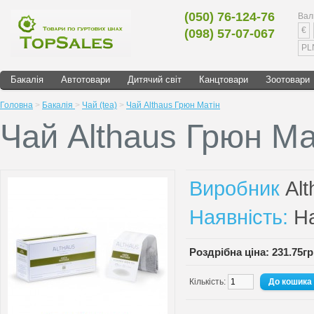
(050) 76-124-76
Вал
€
(098) 57-07-067
PL
Бакалія
Автотовари
Дитячий світ
Канцтовари
Зоотовари
Головна
>
Бакалія
>
Чай (tea)
>
Чай Althaus Грюн Матін
Чай Althaus Грюн Ма
Виробник
Al
Наявність:
На
Роздрібна ціна: 231.75г
Кількість: