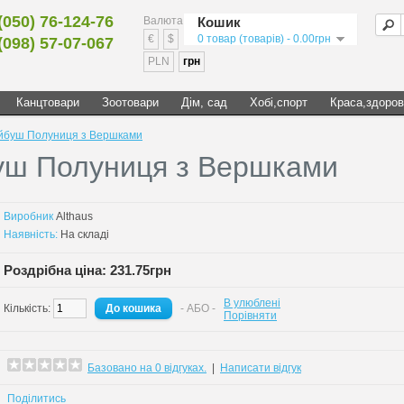
(050) 76-124-76
Валюта
Кошик
€
$
0 товар (товарів) - 0.00грн
(098) 57-07-067
PLN
грн
Канцтовари
Зоотовари
Дім, сад
Хобі,спорт
Краса,здоров
ойбуш Полуниця з Вершками
буш Полуниця з Вершками
Виробник
Althaus
Наявність:
На складі
Роздрібна ціна: 231.75грн
В улюблені
Кількість:
- АБО -
Порівняти
Базовано на 0 відгуках.
|
Написати відгук
Поділитись