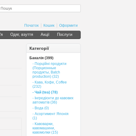
Початок
Кошик
Оформити
'я
Одяг, взуття
Акції
Послуги
Категорії
Бакалія (399)
- Порційні продукти
(Порционные
продукты, Batch
production) (32)
- Кава, Кофе, Сoffee
(232)
- Чай (tea) (78)
- Інгредієнти до кавових
автоматів (36)
- Вода (0)
- Асортимент Японія
(1)
- Кавоварки,
кавомашини,
кавомолки (15)