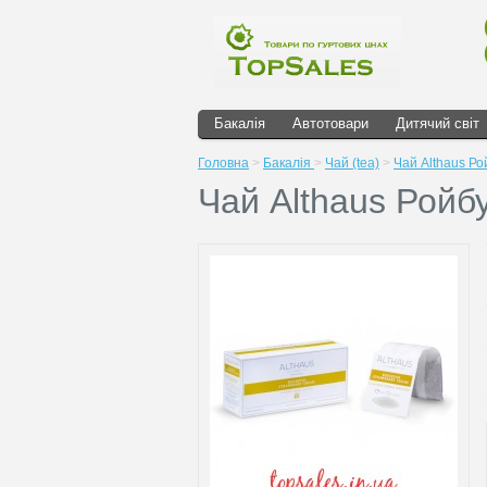
Бакалія
Автотовари
Дитячий світ
Головна
>
Бакалія
>
Чай (tea)
>
Чай Althaus Р
Чай Althaus Рой