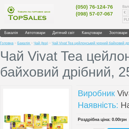
(050) 76-124-76
Вал
€
(098) 57-07-067
PL
Бакалія
Автотовари
Дитячий світ
Канцтовари
Зоотовари
Головна
>
Бакалія
>
Чай (tea)
>
Чай Vivat Tea цейлонський чорний байховий др
Чай Vivat Tea цейло
байховий дрібний, 2
Виробник
Viv
Наявність:
На
Роздрібна ціна: 0.00грн