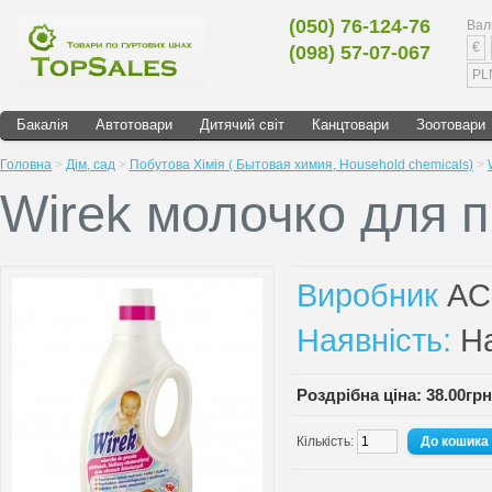
(050) 76-124-76
Вал
€
(098) 57-07-067
PL
Бакалія
Автотовари
Дитячий світ
Канцтовари
Зоотовари
Головна
>
Дім, сад
>
Побутова Хімія ( Бытовая химия, Household chemicals)
>
Wirek молочко для 
Виробник
A
Наявність:
На
Роздрібна ціна: 38.00грн
Кількість: