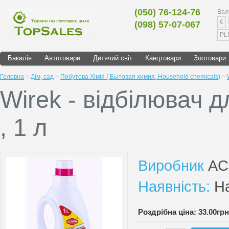
(050) 76-124-76
Вал
€
(098) 57-07-067
PL
Бакалія
Автотовари
Дитячий світ
Канцтовари
Зоотовари
Головна
>
Дім, сад
>
Побутова Хімія ( Бытовая химия, Household chemicals)
>
Wirek - відбілювач д
, 1 л
Виробник
A
Наявність:
На
Роздрібна ціна: 33.00грн