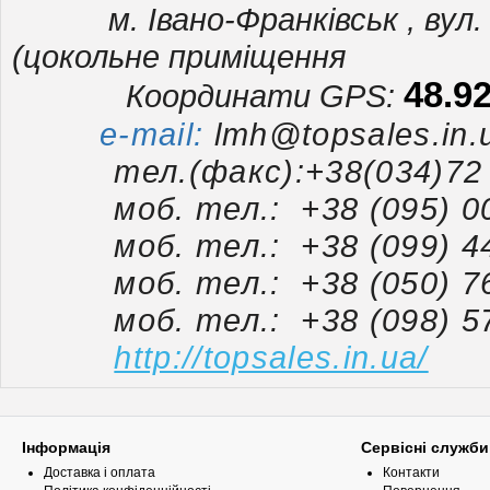
м. Івано-Франківськ , вул. В
(цокольне приміщення
48.9
Координати GPS:
e-mail:
lmh@topsales.in.
тел.(факс):+38(034)72 7
моб. тел.: +38 (095) 00 
моб. тел.: +38 (099) 44 
моб. тел.: +38 (050) 76
моб. тел.: +38 (098) 57
http://topsales.in.ua/
Інформація
Сервісні служби
Доставка і оплата
Контакти