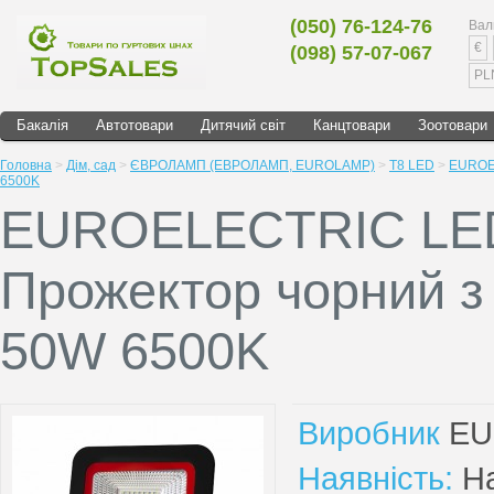
(050) 76-124-76
Вал
€
(098) 57-07-067
PL
Бакалія
Автотовари
Дитячий світ
Канцтовари
Зоотовари
Головна
>
Дім, сад
>
ЄВРОЛАМП (ЕВРОЛАМП, EUROLAMP)
>
T8 LED
>
EUROEL
6500K
EUROELECTRIC LE
Прожектор чорний з
50W 6500K
Виробник
EU
Наявність:
На