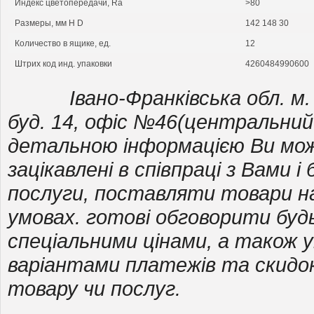
Индекс цветопередачи, Ra
>80
Размеры, мм H D
142 148 30
Количество в ящике, ед.
12
Штрих код инд. упаковки
4260484990600
Івано-Франківська обл. м. Ка
буд. 14, офіс №46(центральний
детальною інформацією Ви мо
зацікавлені в співпраці з Вами 
послуги, поставляти товари н
умовах. готові обговорити будь 
спеціальними цінами, а також 
варіантами платежів та скидок
товару чи послуг.