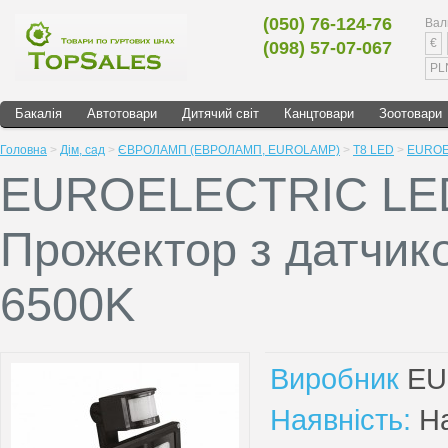
(050) 76-124-76
Вал
€
(098) 57-07-067
PL
Бакалія
Автотовари
Дитячий світ
Канцтовари
Зоотовари
Головна
>
Дім, сад
>
ЄВРОЛАМП (ЕВРОЛАМП, EUROLAMP)
>
T8 LED
>
EUROEL
EUROELECTRIC LE
Прожектор з датчик
6500K
Виробник
EU
Наявність:
На