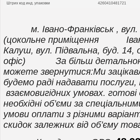
Штрих код инд. упаковки
4260410481721
м. Івано-Франківськ , вул. В
(цокольне приміщення
Івано-Ф
Калуш, вул. Підвальна, буд. 14
офіс)
За більш детально
можете звернутися:
Ми зацікавл
будемо раді надавати послуги
взаємовигідних умовах. готові 
необхідні об’єми за спеціальним
умови оплати з різними варіа
скидок залежних від об’єму тов