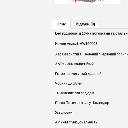
Опис
Відгуки (0)
Led годинник зі 16-ма вогниками та сталь
Номер моделі: HW100003
Характеристика: Зелений / червоний / оригін
3 ATM / 30м водостійкий
Ретро прямокутний дисплей
Чорний Дисплей
16 Зелених світлодіодів
Показ Поточного часу, Календар
Установки
AM / PM Функціональність