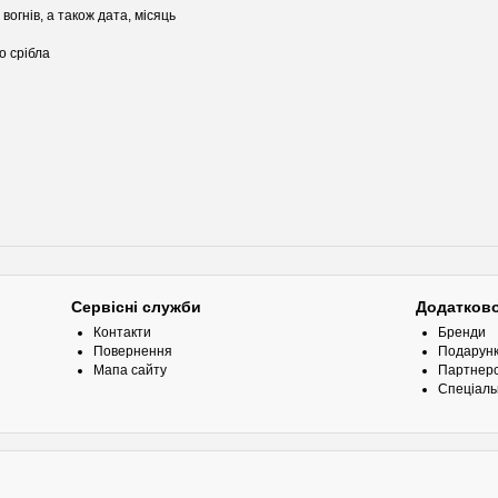
огнів, а також дата, місяць
о срібла
Сервісні служби
Додатков
Контакти
Бренди
Повернення
Подарунк
Мапа сайту
Партнерс
Спеціаль