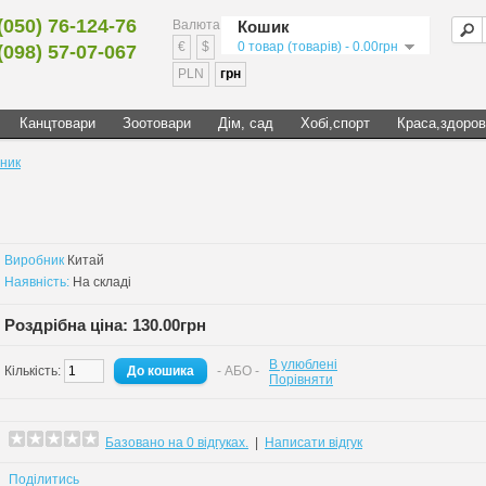
(050) 76-124-76
Валюта
Кошик
€
$
0 товар (товарів) - 0.00грн
(098) 57-07-067
PLN
грн
Канцтовари
Зоотовари
Дім, сад
Хобі,спорт
Краса,здоров
ник
Виробник
Китай
Наявність:
На складі
Роздрібна ціна: 130.00грн
В улюблені
Кількість:
- АБО -
Порівняти
Базовано на 0 відгуках.
|
Написати відгук
Поділитись