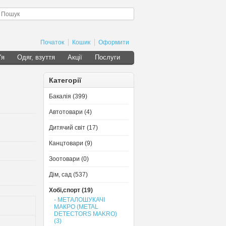
Початок
Кошик
Оформити
'я
Одяг, взуття
Акції
Послуги
Категорії
Бакалія (399)
Автотовари (4)
Дитячий світ (17)
Канцтовари (9)
Зоотовари (0)
Дім, сад (537)
Хобі,спорт (19)
- МЕТАЛОШУКАЧІ
МАКРО (METAL
DETECTORS MAKRO)
(3)