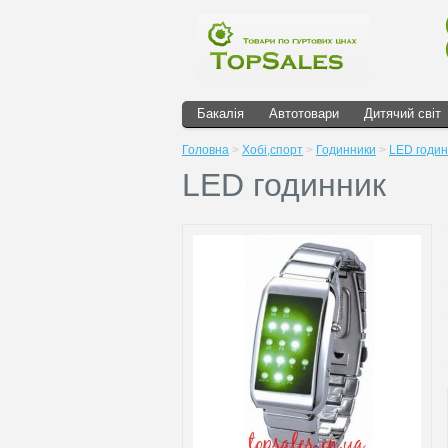
Бакалія
Автотовари
Дитячий світ
Головна
>
Хобі,спорт
>
Годинники
>
LED годин
LED годинник