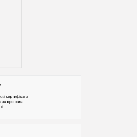
о
ові сертифікати
ька програма
ні