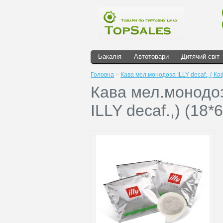
Бакалія
Автотовари
Дитячий світ
Головна
>
Кава мел.монодоза ILLY decaf., ( Коф
Кава мел.монодоз
ILLY decaf.,) (18*