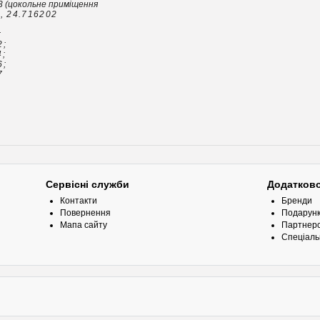
3 (цокольне приміщення
24.716202
;
2;
;
6;
7
Сервісні служби
Додатков
Контакти
Бренди
Повернення
Подарунк
Мапа сайту
Партнерс
Спеціаль