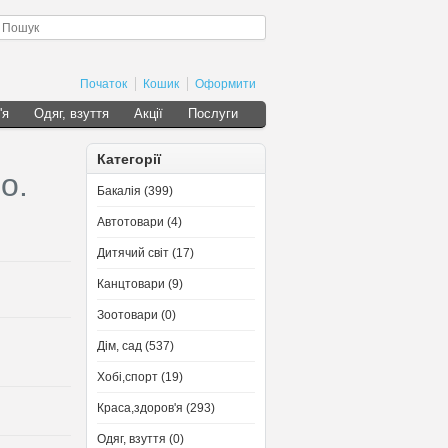
Початок
Кошик
Оформити
'я
Одяг, взуття
Акції
Послуги
Категорії
о.
Бакалія (399)
Автотовари (4)
Дитячий світ (17)
Канцтовари (9)
Зоотовари (0)
Дім, сад (537)
Хобі,спорт (19)
Краса,здоров'я (293)
Одяг, взуття (0)