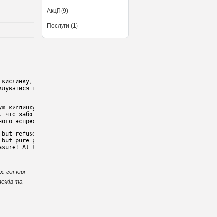
Акції (9)
Послуги (1)
кислинку, пікантну

луватися про здоров'я 

ю кислинку, пикантную 

 что заботиться о 

ного эспрессо.
but refused caffeine! 

but pure pleasure. 

sure! At the same time, 

х. готові
тежів та