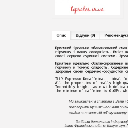
Опис
Відгуки (0)
Рекомендуєм
Приємний ідеально збалансований смак
гірчинку і важку солодкість. Вміст к
своєї серцево-судинної системи. Зруч
Приятный идеально сбалансированный в
горчинку и томную сладость. Содержан
здоровье своей сердечно-сосудистой с
ILLY Espresso Decaffeinat - ideal fo
All the properties of really high-qu
Incredibly bright taste with delicat
the minimum of caffeine is 0.05%, wh
Ми зацікавлені в співпраці з Вами
обговорити будь які необхідні об’
скидок залежних від об’єму товару 
За більш детальною інформацією В
Івано-Франківська обл. м. Калуш, вул. Пі