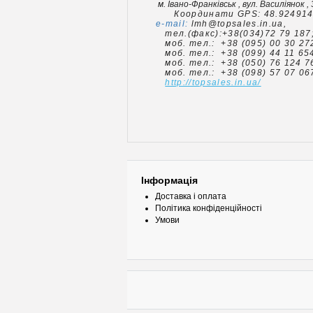
м. Івано-Франківськ , вул. Василіянок , 
Координати GPS: 48.924914, 
e-mail:
lmh@topsales.in.ua,
тел.(факс):+38(034)72 79 187
моб. тел.: +38 (095) 00 30 27
моб. тел.: +38 (099) 44 11 654
моб. тел.: +38 (050) 76 124 7
моб. тел.: +38 (098) 57 07 06
http://topsales.in.ua/
Інформація
Доставка і оплата
Політика конфіденційності
Умови