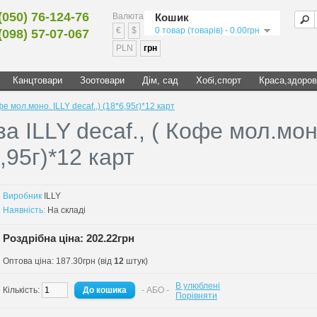
(050) 76-124-76
Валюта
Кошик
€
$
0 товар (товарів) - 0.00грн
(098) 57-07-067
PLN
грн
Канцтовари
Зоотовари
Дім, сад
Хобі,спорт
Краса,здоров
е мол.моно. ILLY decaf.,) (18*6,95г)*12 карт
а ILLY decaf., ( Кофе мол.мон
6,95г)*12 карт
Виробник
ILLY
Наявність:
На складі
Роздрібна ціна: 202.22грн
Оптова ціна: 187.30грн (від
12
штук)
В улюблені
Кількість:
- АБО -
Порівняти