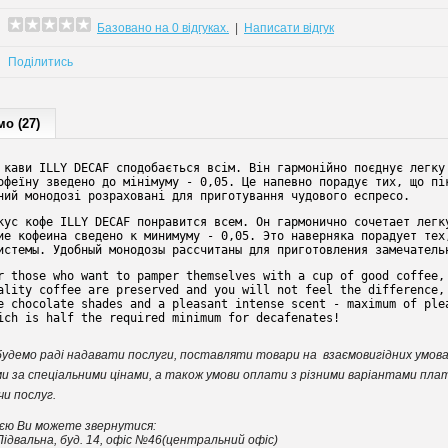
Базовано на 0 відгуках.
|
Написати відгук
Поділитись
о (27)
 кави ILLY DECAF сподобається всім. Він гармонійно поєднує легку 
офеїну зведено до мінімуму - 0,05. Це напевно порадує тих, що пік
ний монодозі розраховані для приготування чудового еспресо.
кус кофе ILLY DECAF понравится всем. Он гармонично сочетает легку
ие кофеина сведено к минимуму - 0,05. Это наверняка порадует тех,
истемы. Удобный монодозы рассчитаны для приготовления замечатель
r those who want to pamper themselves with a cup of good coffee, 
ality coffee are preserved and you will not feel the difference, 
e chocolate shades and a pleasant intense scent - maximum of plea
ich is half the required minimum for decafenates!
 і будемо раді надавати послуги, поставляти товари на взаємовигідних умова
єми за спеціальними цінами, а також умови оплати з різними варіантами пла
чи послуг.
и можете звернутися:
двальна, буд. 14, офіс №46(центральний офіс)