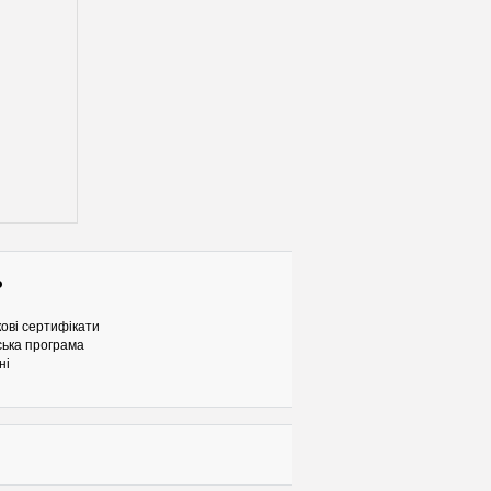
о
ові сертифікати
ька програма
ні