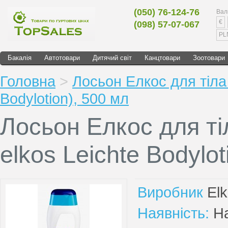
(050) 76-124-76
Вал
€
(098) 57-07-067
PL
Бакалія
Автотовари
Дитячий світ
Канцтовари
Зоотовари
Головна
>
Лосьон Елкос для тіла
Bodylotion), 500 мл
Лосьон Елкос для т
elkos Leichte Bodylot
Виробник
El
Наявність:
На