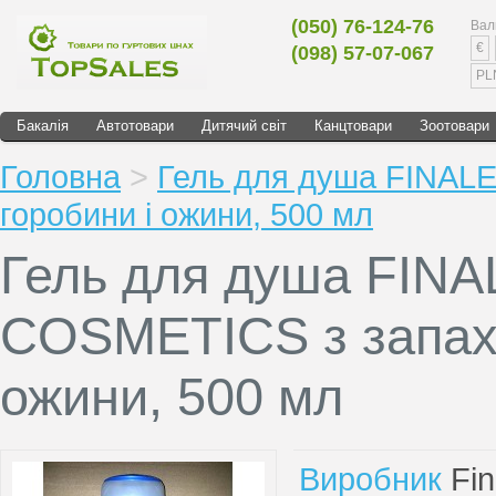
(050) 76-124-76
Вал
€
(098) 57-07-067
PL
Бакалія
Автотовари
Дитячий світ
Канцтовари
Зоотовари
Головна
>
Гель для душа FINAL
горобини і ожини, 500 мл
Гель для душа FINA
COSMETICS з запахо
ожини, 500 мл
Виробник
Fin