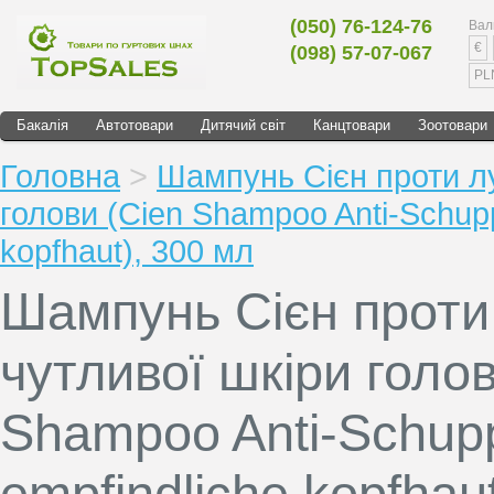
(050) 76-124-76
Вал
€
(098) 57-07-067
PL
Бакалія
Автотовари
Дитячий світ
Канцтовари
Зоотовари
Головна
>
Шампунь Сієн проти лу
голови (Cien Shampoo Anti-Schupp
kopfhaut), 300 мл
Шампунь Сієн проти
чутливої шкіри голов
Shampoo Anti-Schupp
empfindliche kopfhau