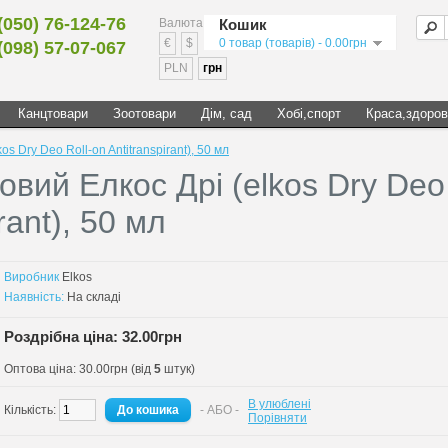
(050) 76-124-76
Валюта
Кошик
€
$
0 товар (товарів) - 0.00грн
(098) 57-07-067
PLN
грн
Канцтовари
Зоотовари
Дім, сад
Хобі,спорт
Краса,здоров
s Dry Deo Roll-on Antitranspirant), 50 мл
овий Елкос Дрі (elkos Dry Deo
rant), 50 мл
Виробник
Elkos
Наявність:
На складі
Роздрібна ціна: 32.00грн
Оптова ціна: 30.00грн (від
5
штук)
В улюблені
Кількість:
- АБО -
Порівняти