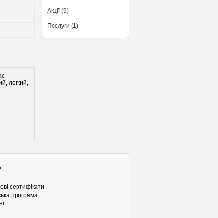
Акції (9)
Послуги (1)
ає
й, легкий,
о
ові сертифікати
ька програма
ні