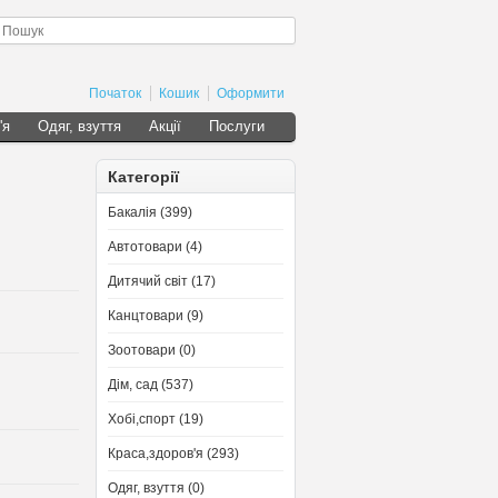
Початок
Кошик
Оформити
'я
Одяг, взуття
Акції
Послуги
Категорії
Бакалія (399)
Автотовари (4)
Дитячий світ (17)
Канцтовари (9)
Зоотовари (0)
Дім, сад (537)
Хобі,спорт (19)
Краса,здоров'я (293)
Одяг, взуття (0)