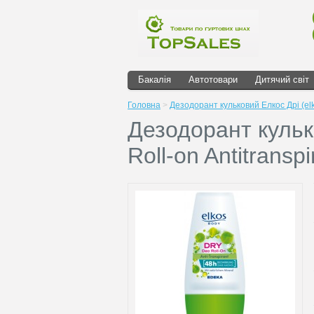
Бакалія
Автотовари
Дитячий світ
Головна
>
Дезодорант кульковий Елкос Дрі (elko
Дезодорант кульк
Roll-on Antitranspi