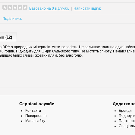
Базовано на 0 відгуках.
|
Написати відгук
Поділитись
о (12)
 DRY з природних мінералів. Анти-вологість. Не залишає плям на одязі, вбив
 годин. Підходить для шкіри будь-якого типу. Не містить спирту. Ненав'язливи
лишає білих слідів і жовтих плям, без алкоголю.
Сервісні служби
Додатков
Контакти
Бренди
Повернення
Подарунк
Мапа сайту
Партнерс
Спеціаль