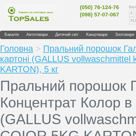
(050) 76-124-76
Вал
€
(098) 57-07-067
PL
Бакалія
Автотовари
Дитячий світ
Канцтовари
Зоотовари
Головна
>
Пральний порошок Гал
картоні (GALLUS vollwaschmittel
KARTON), 5 кг
Пральний порошок 
Концентрат Колор в 
(GALLUS vollwaschmi
COIOR 5KG KARTON)