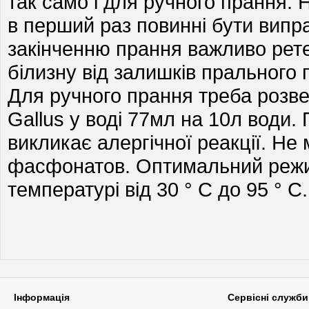
так само і для ручного прання. Н
в перший раз повинні бути випр
закінченню прання важливо рет
білизну від залишків прального
Для ручного прання треба розв
Gallus у воді 77мл на 10л води
викликає алергічної реакції. Не 
фасфонатов. Оптимальний режи
температурі від 30 ° C до 95 ° C
Інформація
Сервісні служби