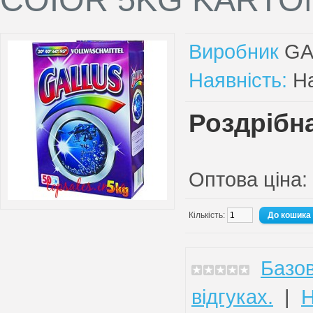
Виробник
GA
Наявність:
На
Роздрібна
Оптова ціна:
Кількість:
Базов
відгуках.
|
Н