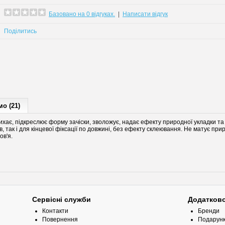
Базовано на 0 відгуках.
|
Написати відгук
Поділитись
о (21)
ихає, підкреслює форму зачіски, зволожує, надає ефекту природної укладки та 
в, так і для кінцевої фіксації по довжині, без ефекту склеювання. Не матує пр
ов'я.
Сервісні служби
Додатков
Контакти
Бренди
Повернення
Подарунк