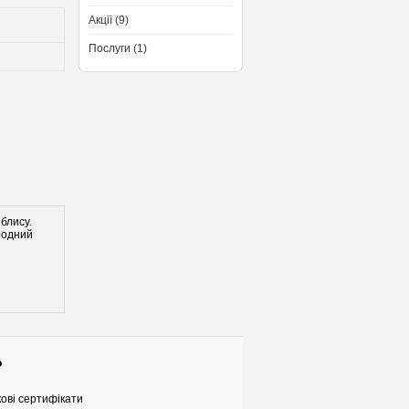
Акції (9)
Послуги (1)
блису.
иродний
о
ові сертифікати