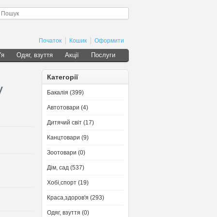
Початок
Кошик
Оформити
'я
Одяг, взуття
Акції
Послуги
Категорії
y
Бакалія (399)
Автотовари (4)
Дитячий світ (17)
Канцтовари (9)
Зоотовари (0)
Дім, сад (537)
Хобі,спорт (19)
Краса,здоров'я (293)
Одяг, взуття (0)