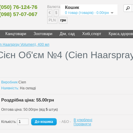
(050) 76-124-76
Валюта
Кошик
€
$
0 товар (товарів) - 0.00грн
(098) 57-07-067
PLN
грн
Канцтовари
Зоотовари
Дім, сад
Хобі,спорт
Краса,здоров
n Haarspray Volumen), 400 мл
Cієн Об'єм №4 (Cien Haarspra
Виробник
Cien
Наявність:
На складі
Роздрібна ціна: 55.00грн
Оптова ціна: 50.00грн (від
5
штук)
В улюблені
Кількість:
- АБО -
Порівняти