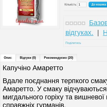
Кількість:
Базов
відгуках.
|
Н
Поділитись
Опис
Відгуки (0)
Рекомендуємо (20)
Капучіно Амаретто
Вдале поєднання терпкого смаку
Амаретто. У смаку відчуваються
мигдального горіху та вишневої 
справжніх гурманів.