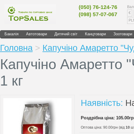
(050) 76-124-76
Вал
€
(098) 57-07-067
PL
Бакалія
Автотовари
Дитячий світ
Канцтовари
Зоотовари
Головна
>
Капучіно Амаретто "Чуд
Капучіно Амаретто "
1 кг
Наявність:
На
Роздрібна ціна: 105.00г
Оптова ціна: 90.00грн (від
10
шт