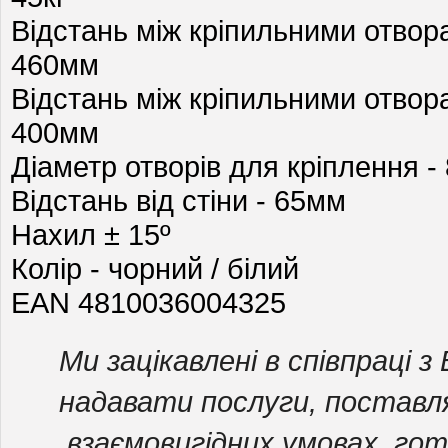
Відстань між кріпильними отвора
460мм
Відстань між кріпильними отвора
400мм
Діаметр отворів для кріплення -
Відстань від стіни - 65мм
Нахил ± 15º
Колір - чорний / білий
EAN 4810036004325
Ми зацікавлені в співпраці з
надавати послуги, поставл
взаємовигідних умовах. гот