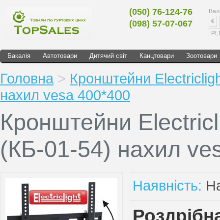
(050) 76-124-76
Вал
€
(098) 57-07-067
PL
Бакалія
Автотовари
Дитячий світ
Канцтовари
Зоотовари
Головна
>
Кронштейни Electricli
нахил vesa 400*400
Кронштейни Electric
(КБ-01-54) нахил ve
Наявність:
На
Роздрібна