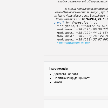
скидок залежних від об’єму товару 
За більш детальною інформацією В
Івано-Франківська обл. м. Калуш, вул. Пі
м. Івано-Франківськ , вул. Василіянок , 
48.924914,
24.716
Координати GPS:
e-mail:
lmh@topsales.in.ua,
тел.(факс):+38(034)72 79 187
моб. тел.: +38 (095) 00 30 27
моб. тел.: +38 (099) 44 11 654
моб. тел.: +38 (050) 76 124 7
моб. тел.: +38 (098) 57 07 06
http://topsales.in.ua/
Інформація
Доставка і оплата
Політика конфіденційності
Умови