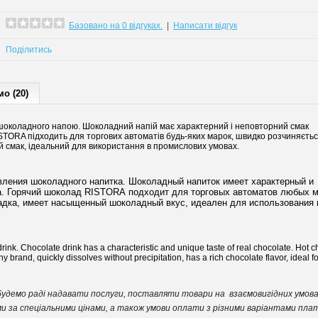
Базовано на 0 відгуках.
|
Написати відгук
Поділитись
о (20)
шоколадного напою. Шоколадний напій має характерний і неповторний смак
TORA підходить для торгових автоматів будь-яких марок, швидко розчиняєтьс
 смак, ідеальний для використання в промислових умовах.
вления шоколадного напитка. Шоколадный напиток имеет характерный и
. Горячий шоколад RISTORA подходит для торговых автоматов любых м
садка, имеет насыщенный шоколадный вкус, идеален для использования 
ink. Chocolate drink has a characteristic and unique taste of real chocolate. Hot c
brand, quickly dissolves without precipitation, has a rich chocolate flavor, ideal fo
 і будемо раді надавати послуги, поставляти товари на взаємовигідних умова
єми за спеціальними цінами, а також умови оплати з різними варіантами пла