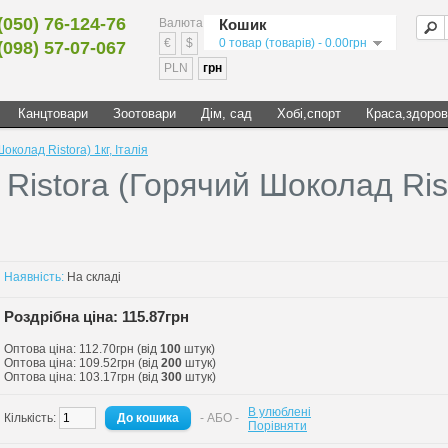
(050) 76-124-76
Валюта
Кошик
€
$
0 товар (товарів) - 0.00грн
(098) 57-07-067
PLN
грн
Канцтовари
Зоотовари
Дім, сад
Хобі,спорт
Краса,здоров
колад Ristora) 1кг, Італія
Ristora (Горячий Шоколад Ris
Наявність:
На складі
Роздрібна ціна: 115.87грн
Оптова ціна: 112.70грн (від
100
штук)
Оптова ціна: 109.52грн (від
200
штук)
Оптова ціна: 103.17грн (від
300
штук)
В улюблені
Кількість:
- АБО -
Порівняти