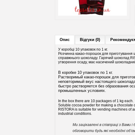
Опис
Відгуки (0)
Рекомендуєм
У коробці 10 упаковок по 1 кг.
Розчинна какао-порошок для приготування 
справжнього шоколаду. Гарячий шоколад RIS
утворення осаду, має насичений шоколадний
В коробке 10 упаковок по 1 кг.
Растворимый какао-порошок для пригото
неповторимый вкус настоящего шоколада
быстро растворяется без образования о
промышленных условиях.
In the box there are 10 packages of 1 kg each.
Soluble cocoa powder for making a chocolate dr
RISTORA is suitable for vending machines of any 
industrial conditions.
Ми зацікавлені в співпраці з Вами
обговорити будь які необхідні об’