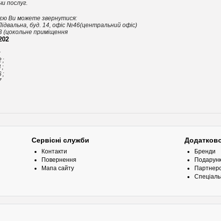
чи послуг.
и можете звернутися:
двальна, буд. 14, офіс №46(центральний офіс)
3 (цокольне приміщення
202
;
2;
;
6;
7
Сервісні служби
Додатков
Контакти
Бренди
Повернення
Подарунк
Мапа сайту
Партнерс
Спеціаль