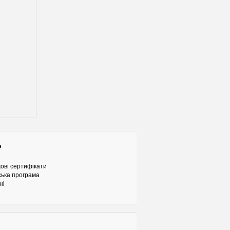
о
ові сертифікати
ька програма
ні