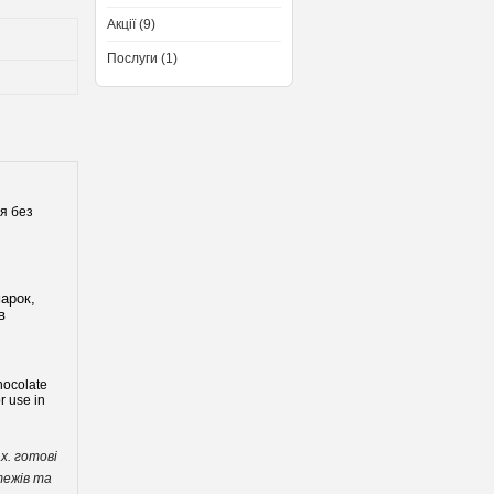
Акції (9)
Послуги (1)
я без
арок,
в
hocolate
r use in
х. готові
тежів та