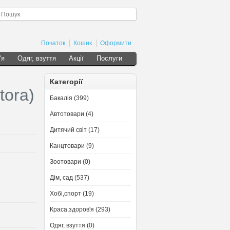
Початок
Кошик
Оформити
'я
Одяг, взуття
Акції
Послуги
Категорії
tora)
Бакалія (399)
Автотовари (4)
Дитячий світ (17)
Канцтовари (9)
Зоотовари (0)
Дім, сад (537)
Хобі,спорт (19)
Краса,здоров'я (293)
Одяг, взуття (0)